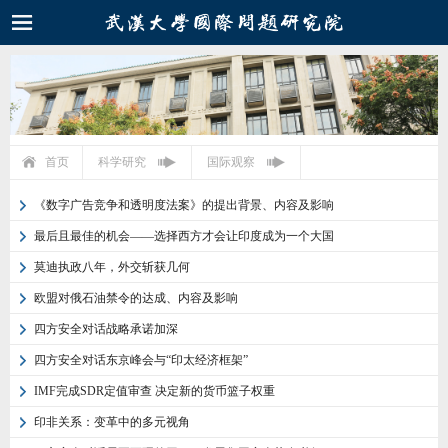
首页
科学研究
国际观察
《数字广告竞争和透明度法案》的提出背景、内容及影响
最后且最佳的机会——选择西方才会让印度成为一个大国
莫迪执政八年，外交斩获几何
欧盟对俄石油禁令的达成、内容及影响
四方安全对话战略承诺加深
四方安全对话东京峰会与“印太经济框架”
IMF完成SDR定值审查 决定新的货币篮子权重
印非关系：变革中的多元视角