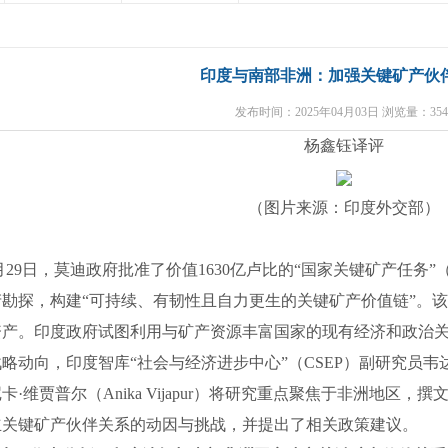
印度与南部非洲：加强关键矿产伙
发布时间：2025年04月03日 浏览量：354
杨鑫钰译评
（图片来源：印度外交部）
月
29
日，莫迪政府批准了价值
1630
亿卢比的
“
国家关键矿产任务
”
产勘探，构建
“
可持续、有韧性且自力更生的关键矿产价值链
”
。该
资产。印度政府试图利用与矿产资源丰富国家的现有经济和政治
战略动向，印度智库
“
社会与经济进步中心
”
（
CSEP
）副研究员韦
尼卡
·
维贾普尔（
Anika Vijapur
）将研究重点聚焦于非洲地区，撰
立关键矿产伙伴关系的动因与挑战，并提出了相关政策建议。