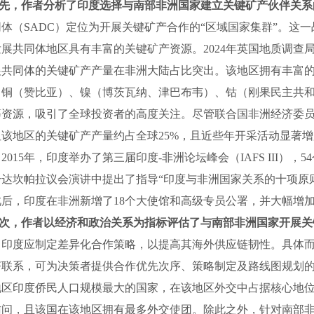
先，作者分析了印度选择与南部非洲国家建立关键矿产伙伴关系
同体（
SADC
）定位为开展关键矿产合作的
“
区域国家集群
”
。这一
发展共同体地区具有丰富的关键矿产资源。
2024
年英国地质调查
展共同体的关键矿产产量在非洲大陆占比突出。该地区拥有丰富
、铜（赞比亚）、镍（博茨瓦纳、津巴布韦）、钴（刚果民主共
等资源，吸引了全球投资者的高度关注。尽管联合国非洲经济委
但该地区的关键矿产产量约占全球
25%
，且近些年开采活动显著增
。
2015
年，印度举办了第三届印度
-
非洲论坛峰会（
IAFS III
），
54
干达坎帕拉议会演讲中提出了指导
“
印度与非洲国家关系的十项原
此后，印度在非洲新增了
18
个大使馆和高级专员公署，并大幅增
次，作者以经济和政治关系为指标评估了与南部非洲国家开展关
，印度应制定差异化合作策略，以提高其海外供应链韧性。具体
济联系，可为决策者提供合作优先次序、策略制定及路线图规划
地区印度侨民人口规模最大的国家，在该地区外交中占据核心地
访问，且该国在该地区拥有最多外交使团。除此之外，针对南部