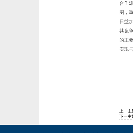
合作
图，
日益
其竞
的主
实现
上一主
下一主