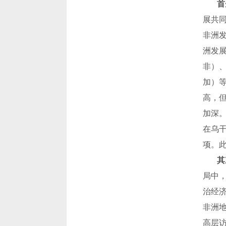
首
展共
非洲
洲发
非）
加）
高，
加深
在乌
项。
其
局中
治经
非洲
高层