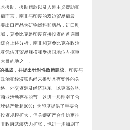
技术援助、援助赠款以及人道主义援助和
易额而言，南非与印度的双边贸易额最
主要出口产品为矿物燃料和药品，进口则
领域，莫桑比克是印度直接投资的首选目
。综合上述分析，南非和莫桑比克在政治
尼亚凭借其贸易规模和受援国地位占据重
三大目的地之一。
的挑战，并提出针对性政策建议。
印度与
的政治和经济联系尚未推动具有韧性的关
网络、外交资源及经济联系，以更高效地
与商业活动存在脱节，这进一步削弱了合
全球钴产量超
80%
）为印度提供了重要合
度投资规模扩大，但关键矿产合作协定推
及非政府武装势力扩张，也进一步加剧了