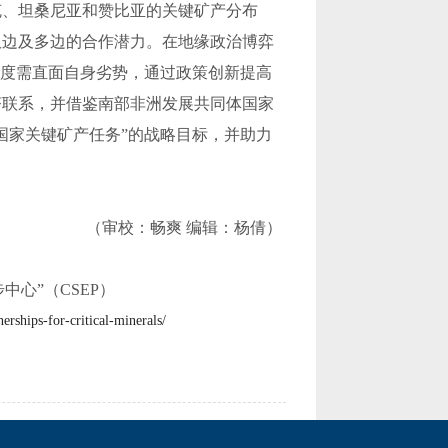
克、坦桑尼亚和赞比亚的关键矿产分布
双边及多边的合作潜力。在地缘政治博弈
度需直面自身劣势，通过政策创新提高
济联系，并借鉴南部非洲发展共同体国家
国家关键矿产任务
”
的战略目标，并助力
（
审校：畅爽
编辑：杨倩
）
步中心
”
（
CSEP
）
erships-for-critical-minerals/