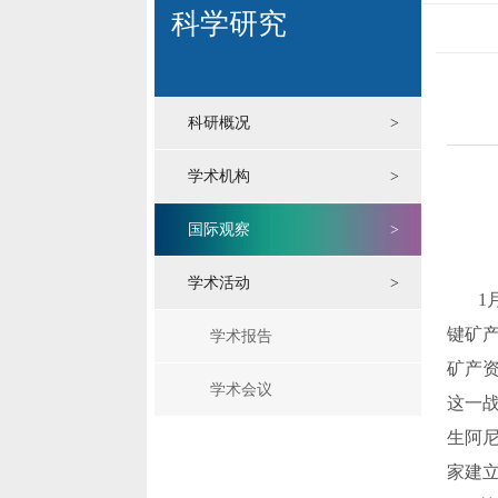
科学研究
科研概况
>
学术机构
>
国际观察
>
学术活动
>
1
键矿
学术报告
矿产
学术会议
这一
生阿
家建