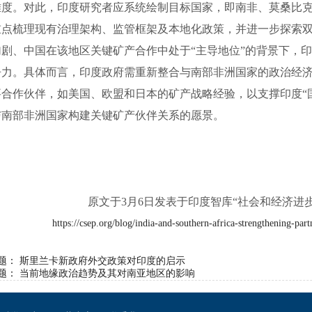
难度。对此，印度研究者应系统绘制目标国家，即南非、莫桑比
重点梳理现有治理架构、监管框架及本地化政策，并进一步探索
加剧、中国在该地区关键矿产合作中处于
“
主导地位
”
的背景下，印
争力。具体而言，印度政府需重新整合与南部非洲国家的政治经
要合作伙伴，如美国、欧盟和日本的矿产战略经验，以支撑印度
“
与南部非洲国家构建关键矿产伙伴关系的愿景。
原文于
3
月
6
日发表于印度智库
“
社会和经济进
https://csep.org/blog/india-and-southern-africa-strengthening-partn
题：
斯里兰卡新政府外交政策对印度的启示
题：
当前地缘政治趋势及其对南亚地区的影响