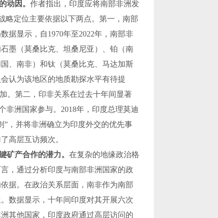
的动因。
作者指出，印度应将南部非洲发
战略定位主要依据以下两点。第一，南部
局数据显示，自
1970
年至
2022
年，南部非
的石墨（莫桑比克、坦桑尼亚）、铂（南
和国、南非）和钛（莫桑比克、马达加斯
员会认为该地区的地质勘探水平有待提
加。第二，印非关系在过去十年间显著
个非洲国家参与。
2018
年，印度总理莫迪
则
”
，并将非洲确立为印度外交的优先事
加了高层互访频次。
键矿产合作的潜力。
在复杂的地缘政治格
而言，通过分析印度与南部非洲国家的政
的依据。在政治关系层面，南非作为南部
位。数据显示，十年间印度对其开展六次
非洲其他国家，印度政府通过高层访问的