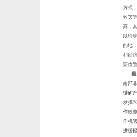
方式
救灾
高，
以珍
的地
和经
要位
最
南部
键矿
发挥
作效
作机
进缓