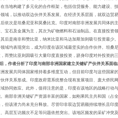
，在当地构建了多元化的合作框架，包括信贷服务、能力建设、
等领域，以推动双边伙伴关系发展。在经济关系层面，就双边贸
其后依次是坦桑尼亚和莫桑比克。印度对南部非洲发展共同体的
珠、宝石及金属为主，其次为矿物燃料和石油制品。在直接投资
，其后是南非和赞比亚，纳米比亚和马达加斯加则吸引投资最少
济领域均表现突出，成为印度在该区域最坚实的合作伙伴。坦桑
置，而赞比亚则因吸引大量印度直接投资，跻身印度对外投资的
后，作者分析了印度与南部非洲国家建立关键矿产伙伴关系面临
非洲发展共同体国家维持着多维度互动，但目前印度与这些国家
产伙伴关系形成。印度政府需系统整合现有发展项目、庞大侨民
区域协同效应。此外，值得注意的是，印度在该地区的战略行动
能。南部非洲关键矿产资源丰富的国家，如刚果民主共和国（占
遇，但该潜力尚未充分释放。尽管印非双边贸易额持续增长且印
慢、高层互访频次不足等问题依然突出。该地区频发的采矿冲突