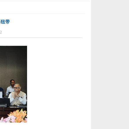
要纽带
2