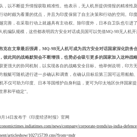
队，以不断提升情报获取精准性。他表示，无人机所提供情报的精准性
行动时颇为看重的优点，并且为印度保留了自主决策和行动的空间。印
越完善，在采取行动上就越具有主动权。除印度外，日本自卫队也引进
人机编队规模，这些都表明四方安全对话成员国可以凭借
MQ-9B
无人机开
韦克在文章最后强调，
MQ-9B
无人机可成为四方安全对话国家深化防务
，彼此间的战略默契会不断增强，也势必会吸引更多的国家加入这种战
获更强大的协同机制，以实现各自的战略安全目标。他举例说明，印方
方舰艇可随机进行进一步确认和调查，在确认目标后第三国可运用船舶
机不仅可助力印度、日本等国维护自身利益，更可为印太地区伙伴国家提
世界和平稳定
”
。
8
月
14
日发布于《印度经济时报》官网
/economictimes.indiatimes.com/news/company/corporate-trends/us-india-defence
ent/articleshow/102715739.cms?from=mdr