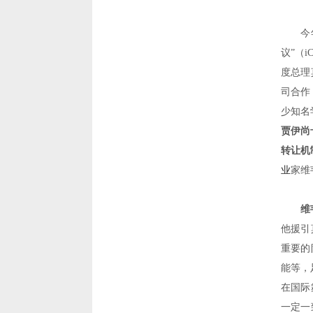
今
议
”
（
i
度总理
司合作
少知名
贾伊尚
转让机
业
家维
维
他援引
重要的
能等，
在国际
一定一