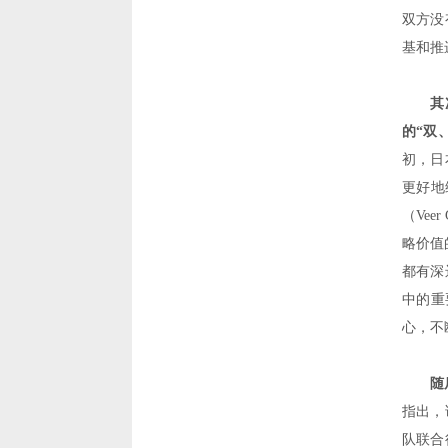
双方没
基和推
其
的
“
双
初，日
更好地
（
Veer 
略价值
都有深
中的重
心，不
随
指出，
队联合