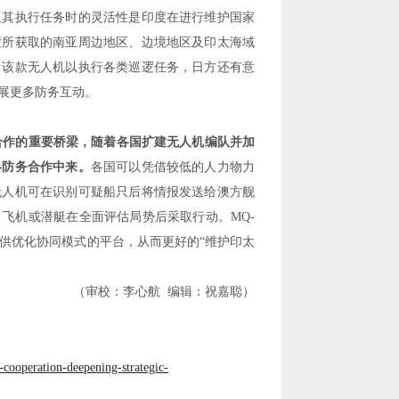
及其执行任务时的灵活性是印度在进行维护国家
度所获取的南亚周边地区、边境地区及印太海域
了该款无人机以执行各类巡逻任务，日方还有意
展更多防务互动。
合作的重要桥梁，随着各国扩建无人机编队并加
略防务合作中来。
各国可以凭借较低的人力物力
无人机可在识别可疑船只后将情报发送给澳方舰
、飞机或潜艇在全面评估局势后采取行动。
MQ-
供优化协同模式的平台，从而更好的
“
维护印太
（审校：李心航
编辑：祝嘉聪）
-cooperation-deepening-strategic-