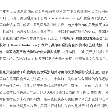
年年初，美国总统国家安全事务助理沙利文与印度总理国家安全顾问
CET
）。
2
月，美国通用原子公司（
General Atomics
）在印度启动了涉及人
莫迪出访美国，签署一系列国防和商业协议，包括斥资
30
亿美元购买
31
，达成
F414
涡扇发动机本土化生产并用于印制
“
光辉
”
战机的交易。美印
学者都就两国防务合作进展发表了观点。
印度智库
“
观察家研究基金会
”
美
卡尔（
Dhruva Jaishankar
）表示，美印加强防务合作的时机已经成熟，
制，将双边高层政治协议转化为切实成果。
8
月
14
日，《印度经济时报》
韦克
·
拉尔（
Vivek Lall
）论及美印防务合作的专稿，特编译此文以供参考
韦克开篇盛赞了印度良好的发展预期并对美印关系加强持乐观态度。
他
莫迪在美国国会发表的讲话指出，二十年前，美印在防务领域的合作还
防务伙伴之一。目前，印美合作领域涵盖航空、海洋、半导体、农业、
足见双方伙伴关系之广泛。他认为
6
月莫迪对美国的访问是
“
历史性的
”
，
舞台发挥前所未有的影响力。维韦克的观点与美国和平研究所亚洲中心
致性。辛格近期撰文表示，美国加强对印防务合作是基于
“
综合威慑
”
理