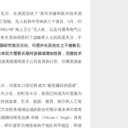
多瓦尔，在美国启动了
“
美印关键和新兴技术倡
工智能、无人机和半导体的三个项目。
6
月，印
架
MQ-9B“
海上卫士
”
无人机，以及与通用电气公
防务关系加强受到了战略界人士的高度关注，不
国研究项目主任、印度外长苏杰生之子德鲁瓦
·
未来双方需要长期对该领域增加投资，完善技术
刊发美国通用原子公司首席执行官、印裔美国
企
。
表示，印度在
21
世纪将成为
“
最受瞩目的国家
”
。
较为少见，但时至今日，美国已经成为印度最为
可持续发展、艺术、能源、教育、医疗和人工智
双方在防务领域达成的新合作预示着未来印度将
高级顾问维克拉姆
·
辛格（
Vikram J. Singh
）具有
论，即印度军力增强有助于地区和平稳定，即便