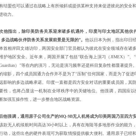
有结盟也可以通过在战略上有所倾斜或提供某种支持来促进彼此的安全
进动力。
次他指出，除印美防务关系迎来诸多机遇外，印度与印太地区其他伙
、多边战略伙伴防务关系发展前景是无限的
”
。
他以日本为例，指出印日
本首相岸田文雄访印，两国安全部门官员都认为彼此在安全领域存在诸
维护地区安全。近年来，两国开展了包括
“
联合海上演习（
JIMEX
）
”
、
“
Guardian
）
”
等在内的演习，无论是演习频率还是科目复杂性都显著提升
的缩影，四个成员国通力合作并不是为了
“
压制
”
任何国家，而是为了促进
远影响的多边战略承诺。印度一直都是四方安全对话的重要成员国，其
要性，也将凸显这一机制在全球秩序中的关键地位。他强调，四国应以
断加强互操作性，进一步整合地区战略资源。
后他强调，通用原子公司生产的
MQ-9B
无人机将成为印美两国乃至四方
该款无人机续航时间高达
30
小时以上，具有在海陆等多地形作业的能力
行动，这些出色的硬件表现可为获取情报提供极大便利。通用原子已经