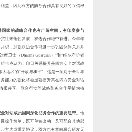
和利益，因此双方的防务合作具有良好的互信根
伴国家的战略合作也有广阔空间，有印度参与
经贸往来蓬勃发展，双边合作稳中有进。今年年
多共识，加强双边合作可进一步巩固伙伴关系并
达摩卫士（
Dharma Guardian
）
”
和
“
维尔守护者
。维韦克认为，印日关系提升是四方安全对话战
印太地区的
“
开放与和平
”
，这是一项对于全世界
防务能力的强化将会显著提升其在四方安全对话
情报共享、联合行动等战略防务合作举措为核
安全对话成员国间深化防务合作的重要纽带。
他
，且操作简单，既可单独出动，又可配合其他部
和印方达成重要协议，双方也有意向联合研发无