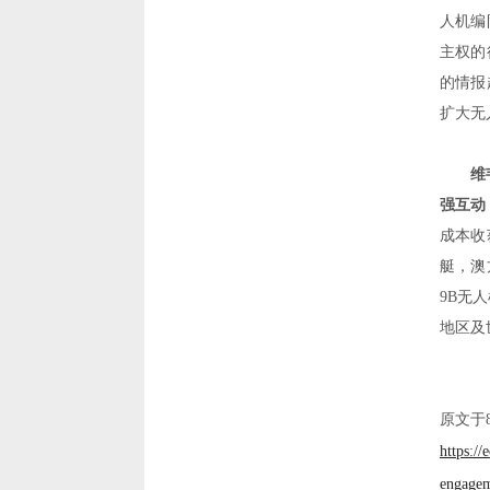
人机编
主权的
的情报
扩大无
维
强互动
成本收
艇，澳
9B
无人
地区及
原文于
https:/
engagem