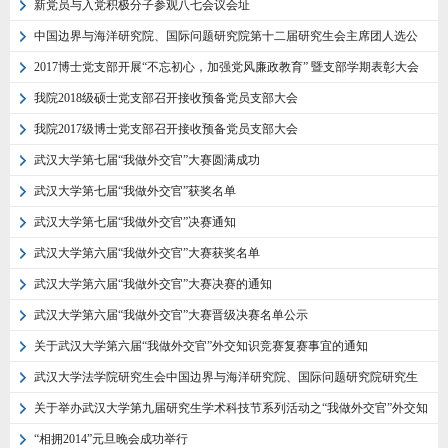
新党员与入党积极分子参观八七会议会址
中国边界与海洋研究院、国际问题研究院第十二届研究生会主席团人选公
示
2017博士党支部开展“不忘初心，加强党风廉政教育” 暨支部学期表彰大会
我院2018级硕士党支部召开接收预备党员支部大会
我院2017级博士党支部召开接收预备党员支部大会
武汉大学第七届“我做外交官”大赛圆满成功
武汉大学第七届“我做外交官”获奖名单
武汉大学第七届“我做外交官”决赛通知
武汉大学第六届“我做外交官”大赛获奖名单
武汉大学第六届“我做外交官”大赛决赛的通知
武汉大学第六届“我做外交官”大赛晋级决赛名单公示
关于武汉大学第六届“我做外交官”外交知识竞赛复赛事宜的通知
武汉大学法学院研究生会中国边界与海洋研究院、国际问题研究院研究生
分会第二届主席团…
关于举办武汉大学第九届研究生学术科技节系列活动之“我做外交官”外交知
识竞赛的通知
“相拥2014”元旦晚会成功举行