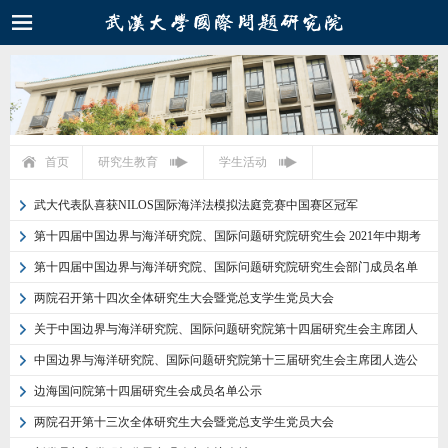
首页
研究生教育
学生活动
武大代表队喜获NILOS国际海洋法模拟法庭竞赛中国赛区冠军
第十四届中国边界与海洋研究院、国际问题研究院研究生会 2021年中期考
核结果公示
第十四届中国边界与海洋研究院、国际问题研究院研究生会部门成员名单
公示
两院召开第十四次全体研究生大会暨党总支学生党员大会
关于中国边界与海洋研究院、国际问题研究院第十四届研究生会主席团人
选公示
中国边界与海洋研究院、国际问题研究院第十三届研究生会主席团人选公
示
边海国问院第十四届研究生会成员名单公示
两院召开第十三次全体研究生大会暨党总支学生党员大会