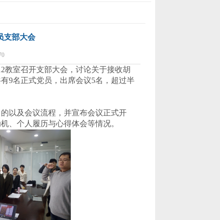
员支部大会
0
12
教室
召开支部大会，讨论关于接收胡
共有
9
名正式党员，出席会议
5
名，超过半
目的以及会议流程，
并
宣布会议正式开
动机、个人履历与心得体会等情况
。