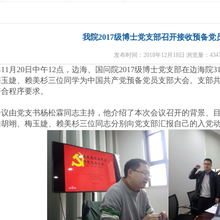
我院2017级博士党支部召开接收预备党
发布时间：2018年12月18日 浏览量：4347
年
11
月
20
日中午
12
点，边海、国问院
2017
级博士党支部在边海院
3
梅玉婕、赖美杉三位同学为中国共产党预备党员
支部大会
。支部
符合程序要求。
会议由党支书杨松霖同志主持，他介绍了本次会议召开的背景、
由胡翊、梅玉婕、赖美杉三位同志分别向党支部汇报自己的入党