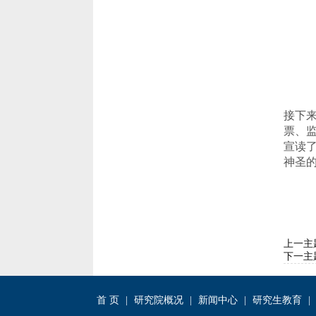
接下
票
、
宣读
神圣
上一主
下一主
首 页
|
研究院概况
|
新闻中心
|
研究生教育
|