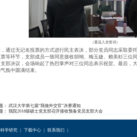
（重温入党誓词）
来
，
通过无记名投票的方式进行民主
表决，部分
党员同志采取委
监票
等环节，支部成员一致同意接收胡翊、梅玉婕、赖美杉三位
了
支部
决议，会场响起了热烈掌声对三位同志表示祝贺。最后
，
的气氛中圆满结束。
题：
武汉大学第七届“我做外交官”决赛通知
题：
我院2018级硕士党支部召开接收预备党员支部大会
科学研究
|
下载中心
|
联系我们
|