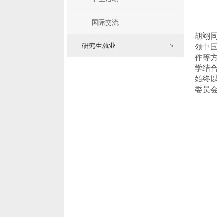
国际交流
胡翊
研究生就业
>
领中
作等
学
结
始终
委员