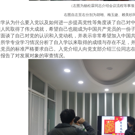
（
左图
为杨松霖同志介绍
会议流程等
事项
右图自左至右
分别为胡翊、梅玉婕、赖美杉
同学从为什么要入党以及如何
进一步提高党性
等角度谈了自己对
国人民取得了伟大成就，希望自己也能成为中国共产
党员
的一份
方面谈了自己对党的认识和入党动机，并表示非常希望加入中国
合所学专业
学习情况分析了自入学以来
取得的
成绩
与存在不足，
以党员的标准严格要求自己。入党介绍人向党支部介绍
三位同志
会报告了对发展对象的审查情况。