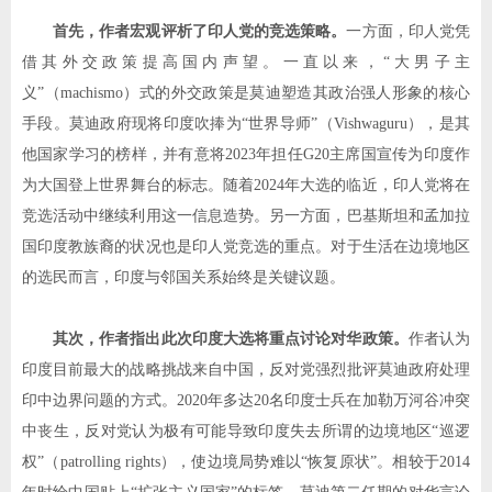
首先，作者宏观评析了印人党的竞选策略。
一方面，印人党凭
借其外交政策提高国内声望。一直以来，
“
大男子主
义
”
（
machismo
）式的外交政策是莫迪塑造其政治强人形象的核心
手段。莫迪政府现将印度吹捧为
“
世界导师
”
（
Vishwaguru
），是其
他国家学习的榜样，并有意将
2023
年担任
G20
主席国宣传为印度作
为大国登上世界舞台的标志。随着
2024
年大选的临近，印人党将在
竞选活动中继续利用这一信息造势。另一方面，巴基斯坦和孟加拉
国印度教族裔的状况也是印人党竞选的重点。对于生活在边境地区
的选民而言，印度与邻国关系始终是关键议题。
其次，作者指出此次印度大选将重点讨论对华政策。
作者认为
印度目前最大的战略挑战来自中国，反对党强烈批评莫迪政府处理
印中边界问题的方式。
2020
年多达
20
名印度士兵在加勒万河谷冲突
中丧生，反对党认为极有可能导致印度失去所谓的边境地区
“
巡逻
权
”
（
patrolling rights
），使边境局势难以
“
恢复原状
”
。相较于
2014