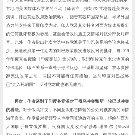
了印人党利用民族主义赢得选票的竞选策略。印人党抨击拉胡尔
·
甘地与美国媒体和学界的互动（译者注：拉胡尔
·
甘地曾赴美发表
演讲，抨击莫迪政府政治策略），指责其破坏国家利益，寻求外国
势力的支持来干预印度内政。印人党及其支持者对西方媒体所提出
的任何批评都极为敏感，甚至会借以民族主义情绪对抗外部反对声
音。此外，作者指出此次大选中各党派关于印巴关系的争论也将减
少。莫迪政府第一任期内的对巴政策屡次遭致反对党批评。自
2019
年印度宣布废除《印度宪法》第
370
条，取消印控克什米尔地区的
特殊地位，印巴关系一直处于停滞状态。巴基斯坦坚称，在印度推
翻宪法改革之前，两国不可能有任何接触。当前印度对巴战略
已
“
走入死胡同
”
，反对党对此也别无他言。
再次，作者谈到了印度各党派对于俄乌冲突和新一轮巴以冲突
的看法。
对于俄乌冲突，不同意识形态阵营的公众对俄罗斯的同情
溢于言表。印度反对党领导人也赞同莫迪政府的主张，拒绝与西方
大国联手孤立俄罗斯。只有国大党政治家沙希
·
塔鲁尔（
Shashi