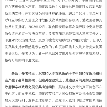
Tharoor
）主张印度放弃中立立场。对于巴以冲突，印度国内社会
存在两极分化的态度。印度教民族主义历来批评印度独立后对巴勒
斯坦的支持，并将其称为对穆斯林的绥靖。
2023
年
10
月，印度对于
呼吁立即实行人道主义休战的决议草案投出弃权票，遭致国会和其
他反对党批评。
2023
年
12
月，联合国安理会再次就巴以冲突举行紧
急会议并通过一项决议草案，要求在加沙地带实现人道主义停火，
印度对此投出赞成票。虽然印度官方继续推行
“
两国方案
”
，但印人
党及其支持者显然是亲以色列的，印度教民族主义则支持犹太复国
主义运动。作者认为，新一轮巴以冲突爆发后各方舆论愈演愈烈，
极有可能影响印度大选。
最后，作者指出，尽管印人党在执政的十年中对印度政治和社
会产生了变革性影响，但在外交政策上，莫迪政府与先前瓦杰帕伊
政府和辛格政府之间仍具有连续性。
莫迪外交政策的真正特色不在
于内容，而在于风格。印度精英和广大民众都迫不及待地希望印度
加入大国行列，发挥全球影响力。虽然印人党对印度当前世界地位