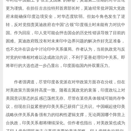
年时给中国贴上
“
扩张主义国家
”
的标签，莫迪第二任期的对华言论
更为谨慎。在担任古吉拉特邦首席部长时，莫迪经常批评国大党政
府未能确保印度边境安全，对华态度软弱。但如今角色发生了逆
转，反对党指责莫迪政府在中国
“
占领
”
印度领土时未能有力对抗中
国。作为回应，印人党可能会抨击国会的历史性错误导致了目前的
困难。莫迪政府既没有对未来印中边界问题的解决作好充足准备，
也不允许在议会中讨论印中关系僵局。作者认为，当前执政党与反
对党的针锋相对难以达成政治共识，不利于妥善处理印中关系。即
将举行的大选也进一步凸显出，印度面临国内外双重压力。
作者强调道，尽管印度各党派在对华政策方面存在分歧，但在
对美政策方面保持高度一致。随着左翼政党的衰落，印度政坛上对
美国意识形态的反感已荡然无存。尽管在某些具体领域可能尚存争
议，但现在日益紧密的印美关系已获得广泛共识。中国崛起使印美
战略伙伴关系具备强有力的结构性逻辑支撑，无论两国哪个阵营上
台执政，印美关系都将继续深化。但作者也指出，对美政策也成为