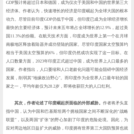
GDP
预计将超过日本和德国，成为仅次于美国和中国的世界第三大
经济体。作者认为，快速增长的经济是印度崛起为全球大国的根本
动力。尽管目前印度
GDP
仍低于中国，但印度已成为全球经济增长
最快的主要经济体，预计未来五年将占全球增长的
12.9%
，超过美
国
11.3%
的份额。在航天技术方面，印度成为世界上第一个在月球
南极地区释放着陆器并成功登陆的国家。尽管印度国家太空预算约
相当于美国太空预算的
6%
，但印度仍然成功实现了这一目标。在
人口数量方面，
2023
年印度正式超过中国，成为世界上人口最多的
国家。作者指出，人口萎缩和人口老龄化问题可能会阻碍中国经济
发展，削弱其
“
地缘政治野心
”
。而印度作为全世界人口最年轻的国
家之一，平均年龄仅为
28.2
岁，即将收获巨大的人口红利。
其次，作者论述了印度崛起所面临的外部威胁。
作者将矛头直
指中国，认为中国和巴基斯坦两个拥核国家之间不断深化的
“
战略
联盟
”
，以及两国
“
扩张
”
的野心加剧了印度的危险处境。因此，为
应对周边地区日益扩大的威胁，印度拥有世界第三大国防预算也就