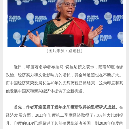
（图片来源：路透社）
近日，印度著名学者布拉马
·
切拉尼撰文表示，随着印度地缘
政治、经济实力和文化影响力的增长，其全球足迹也在不断扩大。
而中国经济繁荣发展长达
40
年的光辉历程已然结束，这为印度和其
他发展中国家和新兴经济体提供了全新机遇。
首先，作者开篇回顾了近年来印度所取得的里程碑式成就。
在
经济发展方面，
2023
年印度第二季度经济取得了
7.8%
的大比例提
升。印度的
GDP
已经超过了其前殖民统治者英国，到
2030
年印度的