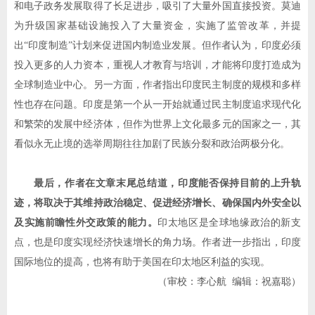
和电子政务发展取得了长足进步，吸引了大量外国直接投资。莫迪
为升级国家基础设施投入了大量资金，实施了监管改革，并提
出
“
印度制造
”
计划来促进国内制造业发展。但作者认为，印度必须
投入更多的人力资本，重视人才教育与培训，才能将印度打造成为
全球制造业中心。另一方面，作者指出印度民主制度的规模和多样
性也存在问题。印度是第一个从一开始就通过民主制度追求现代化
和繁荣的发展中经济体，但作为世界上文化最多元的国家之一，其
看似永无止境的选举周期往往加剧了民族分裂和政治两极分化。
最后，作者在文章末尾总结道，印度能否保持目前的上升轨
迹，将取决于其维持政治稳定、促进经济增长、确保国内外安全以
及实施前瞻性外交政策的能力。
印太地区是全球地缘政治的新支
点，也是印度实现经济快速增长的角力场。作者进一步指出，印度
国际地位的提高，也将有助于美国在印太地区利益的实现。
（审校：李心航
编辑：祝嘉聪）