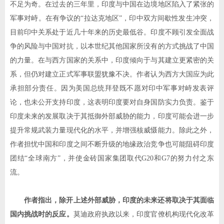
不足为奇。在过去的三年里，印度与中国在边境地区陷入了紧张的
军事对峙。在有争议的
“
拉达克地区
”
，印中双方间歇性发生冲突，
目前印中关系处于近几十年来的历史最低谷。印度不顾引发全面战
争的风险与中国对抗，以本世纪其他国家所没有的方式挑战了中国
的力量。在与西方国家的关系中，印度倾向于与其建立更紧密的关
系，但仍对建立正式军事联盟犹豫不决。作者认为西方大国应为此
承担部分责任。因为美国总统拜登既不愿对印中军事对峙发表评
论，也未公开支持印度，这表明印度要对自身国防实力负责。鉴于
印度未来的发展取决于其抵御外部威胁的能力，印度可能会进一步
提升常规武装力量现代化的水平，并增强核威慑能力。除此之外，
作者担忧中国和印度之间不断升级的地缘政治竞争也可能阻碍印度
团结
“
全球南方
”
，并使金砖国家集团取代
G20
和
G7
的努力付之东
流。
作者指出，除开上述外部威胁，印度的未来还将取决于其面临
国内挑战时的反应。
莫迪政府执政以来，印度官僚机构现代化改革