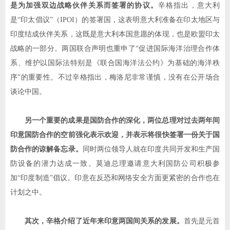
是为加强双边战略伙伴关系而签署的协议。
辛格指出，意大利
是
“
印太倡议
”
（
IPOI
）的签署国，这表明意大利准备在印太地区与
印度结成伙伴关系，这既是意大利本国意愿的体现，也是欧盟印太
战略的一部分。两国联合声明也重申了
“
促进国际海洋治理合作体
系、维护以国际法特别是《联合国海洋法公约》为基础的海洋秩
序
”
的重要性。不过辛格指出，梅洛尼非常谨慎，没有在公开场合
谈论中国。
另一个重要的成果是国防合作的深化，两位总理对过去两年间
印意国防合作的空前强化表示欢迎，并表示将很快签署一份关于国
防合作的谅解备忘录。
同时两位领导人就在印度共同开发和生产国
防设备的潜力达成一致。莫迪总理邀请意大利国防公司积极参
加
“
印度制造
”
倡议。印意在反恐和网络安全方面更紧密的合作也在
计划之中。
其次，辛格介绍了近年来印意两国间关系的发展。
首先是元首