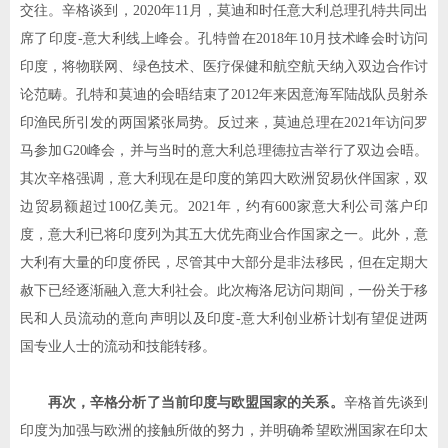
交往。辛格谈到，
2020
年
11
月，莫迪和时任意大利总理孔特共同出
席了印度
-
意大利线上峰会。孔特曾在
2018
年
10
月技术峰会时访问
印度，将物联网、绿色技术、医疗保健和航空航天纳入双边合作讨
论范畴。孔特和莫迪的会晤结束了
2012
年来因意海军陆战队员射杀
印渔民所引发的两国紧张局势。反过来，莫迪总理在
2021
年访问罗
马参加
G20
峰会，并与当时的意大利总理德拉吉举行了双边会晤。
其次辛格强调，意大利现在是印度的第四大欧洲贸易伙伴国家，双
边贸易额超过
100
亿美元。
2021
年，约有
600
家意大利公司落户印
度，意大利已将印度列为其五大优先商业合作国家之一。此外，意
大利有大量的印度侨民，尽管其中大部分是非法移民，但在定期大
赦下已经逐渐融入意大利社会。此次梅洛尼访问期间，一份关于移
民和人员流动的意向声明以及印度
-
意大利创业桥计划有望促进两
国专业人士的流动和技能转移。
再次，辛格分析了当前印度与欧盟国家的关系。
辛格首先谈到
印度为加强与欧洲的接触所做的努力，并明确希望欧洲国家在印太