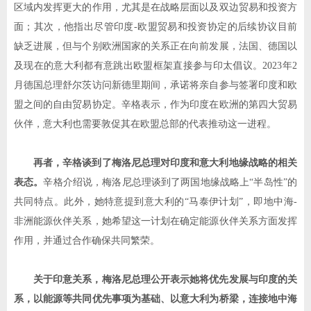
区域内发挥更大的作用，尤其是在战略层面以及双边贸易和投资方
面；其次，他指出尽管印度
-
欧盟贸易和投资协定的后续协议目前
缺乏进展，但与个别欧洲国家的关系正在向前发展，法国、德国以
及现在的意大利都有意跳出欧盟框架直接参与印太倡议。
2023
年
2
月德国总理舒尔茨访问新德里期间，承诺将亲自参与签署印度和欧
盟之间的自由贸易协定。辛格表示，作为印度在欧洲的第四大贸易
伙伴，意大利也需要敦促其在欧盟总部的代表推动这一进程。
再者，辛格谈到了梅洛尼总理对印度和意大利地缘战略的相关
表态。
辛格介绍说，梅洛尼总理谈到了两国地缘战略上
“
半岛性
”
的
共同特点。此外，她特意提到意大利的
“
马泰伊计划
”
，即地中海
-
非洲能源伙伴关系，她希望这一计划在确定能源伙伴关系方面发挥
作用，并通过合作确保共同繁荣。
关于印意关系，梅洛尼总理公开表示她将优先发展与印度的关
系，以能源等共同优先事项为基础、以意大利为桥梁，连接地中海