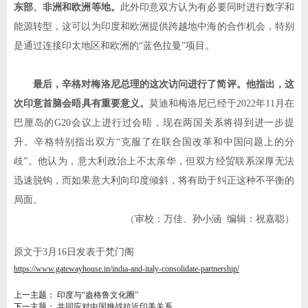
东部、非洲和欧洲等地。
此外印意双方认为有必要同时进行数字和
能源转型，这可以为印度和欧洲提供跨越地中海的合作机会，特别
是通过连接印太地区和欧洲的
“
蓝色拉曼
”
项目。
最后，辛格对梅洛尼总理的这次访问进行了简评。他指出，这
次印意首脑会晤具有重要意义。
莫迪和梅洛尼已经于
2022
年
11
月在
巴厘岛的
G20
会议上进行过会晤，现在两国关系将得到进一步提
升。辛格特别指出双方
“
克服了在联合国改革和中国问题上的分
歧
”
。他认为，意大利政治上不太亲华，但双方经贸联系深厚无法
迅速脱钩，而如果意大利向印度倾斜，将有助于纠正这种不平衡的
局面。
（审校：万佳、孙小涵
编辑：祝嘉聪）
原文于
3
月
16
日发表于梵门阁
https://www.gatewayhouse.in/india-and-italy-consolidate-partnership/
上一主题：
印度与“盎格鲁文化圈”
下一主题：
共同应对中国挑战拉近印美关系