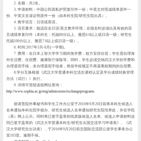
2.
名额：共
2
名。
3.
申请材料：中国公民因私护照复印件一份；中英文对照成绩单原件一
份、中英文在读证明原件一份（由本科生院
/
研究生院出具）。
4.
教学语言：日语或英语。
5.
语言要求：能适应全日语
/
英文教学环境；在报名时必须出具有效的语
言成绩单复印件（本科生：托福
80
分以上、雅思
6.0
以上或日语一级；研究生
托福
100
分以上、雅思
7.0
以上或日语一级）。
6.
时间
:2017
年
3
月
-8
月
(
一学期
)
。
7.
费用：在日本上智大学学习期间免学费，校方安排住宿；学生需自理海
外生活费、住宿费、健康医疗保险等。同时，学生必须交纳武汉大学的学费和
办理退宿手续，未办理退宿手续者，将按学校规定不再退离校期间的住宿费。
8.
学分互换根据《武汉大学普通本科交流生课程认定及学分成绩转换管理
办法（试行）》执行。
9.
详情可登陆该校网址查询：
http://www.sophia.ac.jp/eng/admissions/exchangeprograms
烦请贵院外事秘书和学生工作办公室于
2016
年
9
月
20
日前将本科生候选人
名单通知本科生院学籍办、研究生候选人名单通知研究生院培养处，并在学院
（系）网上公示。同时将已签字盖章的纸质版候选人名单、候选人申请材料连
同已签字盖章的《武汉大学普通本科生
/
研究生出国交流学习申请表》、《武
汉大学研究生出访表》，于
2016
年
9
月
20
日前交国际交流部公派学生事务办公
室
103
室。逾期不候。