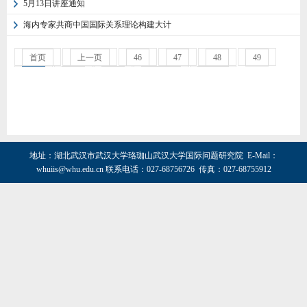
5月13日讲座通知
海内专家共商中国国际关系理论构建大计
首页
上一页
46
47
48
49
50
51
52
下一页
末页
地址：湖北武汉市武汉大学珞珈山武汉大学国际问题研究院 E-Mail：
whuiis@whu.edu.cn
联系电话：027-68756726 传真：027-68755912