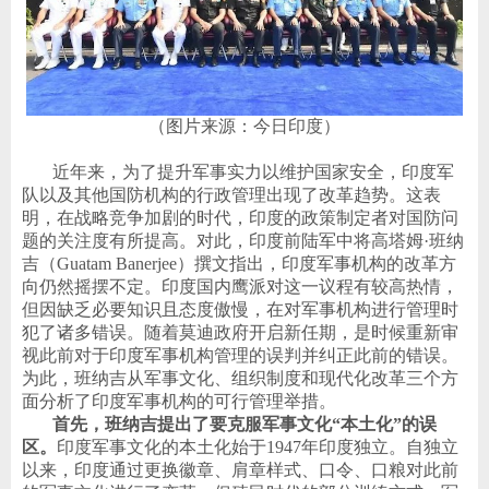
（
图片来源：今日印度
）
近年来，为了提升军事实力以维护国家安全，印度军
队以及其他国防机构的行政管理出现了改革趋势。这表
明，在战略竞争加剧的时代，印度的政策制定者对国防问
题的关注度有所提高。对此，印度前陆军中将高塔姆
·
班纳
吉（
Guatam Banerjee
）撰文指出，印度军事机构的改革方
向仍然摇摆不定。印度国内鹰派对这一议程有较高热情，
但因缺乏必要知识且态度傲慢，在对军事机构进行管理时
犯了诸多错误。随着莫迪政府开启新任期，是时候重新审
视此前对于印度军事机构管理的误判并纠正此前的错误。
为此，班纳吉从军事文化、组织制度和现代化改革三个方
面分析了印度军事机构的可行管理举措。
首先，班纳吉提出了要克服军事文化
“
本土化
”
的误
区。
印度军事文化的本土化始于
1947
年印度独立。自独立
以来，印度通过更换徽章、肩章样式、口令、口粮对此前