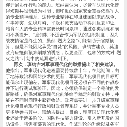
伴开展协作行动的能力。班纳吉认为，尽管军队现代化使
得短期兵役制成为可能，但印度的国家安全需要依靠军人
的专业精神维系。这种专业精神在印度建国以来的战争、
军事冲突、边境对峙、平叛和救灾活动中得到反复印证。
培育军人的专业精神需要长时间累积，通过各类训练和演
习不断提升。
“
雇佣制
”
不适合作为军队的组织制度，因为
战友情谊是终生的。虽然
“
烈火之路
”
可能有助于缩减预
算，但是不能因此承受
“
自焚
”
的风险。班纳吉建议，莫迪
政府应抵御预算削减的诱惑，以更全面、包容的方式对
“
烈
火之路
”
计划中的疏漏进行纠正。
再次，班纳吉对军事现代化的举措提出了相关建议。
他指出，军事现代化进程需要持续数十年，在此期间，由
于地缘政治和国防技术的更新，军事现代化项目的目标可
能偶尔出现偏差。军事现代化项目还必须在不同的作战条
件下进行测试和验证。因此，必须确保制定一个稳健的发
展路线，确保对军事现代化能够给予稳定的财政支持，并
能在不同时间段中获得收益。政府需要进一步升级军事现
代化项目的现行行政和财政管理系统，并让军事专业人员
更多地参与其中。班纳吉提出，目前，印度国防现代化事
业还处于筹备阶段。国防科技能力建设、引入新开发的国
防设备、培训和部署的现代化、作战理论的升级以及各军