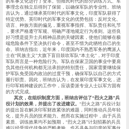
的军事文化进行了变革。但殖民时代的部分训练方式、军
事理念在独立后得到了保留，以确保军队的专业性。班纳
吉认为，通过继承英印时代的军事文化，印度军队获得了
特定优势。英印时代的军事文化的优势包括：反对文化、
语言、种族方面的偏见，重视军事指挥、军队责任和礼节
，要求严格遵守军规、明确严谨地规定行为准则
。这些良
好习惯是提升士兵精神品质的关键因素，使他们能够在极
端危险条件下坚决执行命令，甚至不惜为此牺牲自己的生
命。班纳吉指出，近年来，印度国内不熟悉军务的鹰派人
士在
“
民族主义
”
大旗下盲目鼓吹军队
“
本土化
”
，对于印度
军队而言是一种危险行为。军队在保家卫国的事业中要肩
负其他任何机构都无法承担的特别责任，国家需要继续保
护军队免受国内政治的过度干预，确保军队以自己的方式
履行职责。因此，班纳吉认为，在发展印度军事文化，进
行印军精神建设的工作中，应该委派专业人士以军方固有
的方式完成。
其次，在组织制度方面，班纳吉评估了
“
烈火之路
”
兵
役计划的效果，并提出了改进建议。
“
烈火之路
”
兵役计划
的提出旨在解决印军财政紧张的难题，同时推动兵员年轻
化，提升兵员的技术能力。然而在实施过程中，由于兵员
素质、训练效果均不如预期，
“
烈火之路
”
计划招募的兵员
难以经受现代战争的严酷考验，也不具备与印度的军事伙