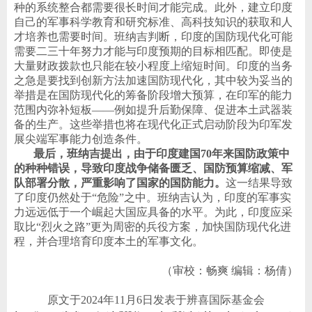
种的系统整合都需要很长时间才能完成。此外，建立印度
自己的军事科学教育和研究标准、高科技知识的获取和人
才培养也需要时间。班纳吉判断，印度的国防现代化可能
需要二三十年努力才能与印度预期的目标相匹配。即使是
大量财政拨款也只能在较小程度上缩短时间。印度的当务
之急是要找到创新方法加速国防现代化，其中较为妥当的
举措是在国防现代化的筹备阶段增大预算，在印军的能力
范围内弥补短板
——
例如提升后勤保障、促进本土武器装
备的生产。这些举措也将在现代化正式启动阶段为印军发
展尖端军事能力创造条件。
最后，班纳吉提出，由于印度建国
70
年来国防政策中
的种种错误，导致印度战争储备匮乏、国防预算缩减、军
队部署分散，严重影响了国家的国防能力。
这一结果导致
了印度仍然处于
“
危险
”
之中。班纳吉认为，印度的军事实
力远远低于一个崛起大国应具备的水平。为此，印度应采
取比
“
烈火之路
”
更为周密的兵役方案，加快国防现代化进
程，并合理培育印度本土的军事文化。
（
审校：畅爽
编辑：杨倩
）
原文于
2024
年
11
月
6
日发表于辨喜国际基金会