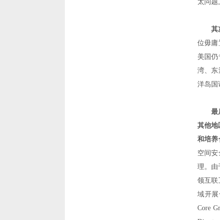
太问题
其
位毋庸
美国仍
湾、东
洋岛国
最
其他地
和培养
空间安
理。由
领互联
域开展
Core G