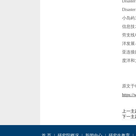
Disaste
Disaster
小岛屿
信息技
劳支线
洋发展
亚连接
度洋和
原文于
https:/
上一主
下一主
首 页
|
研究院概况
|
新闻中心
|
研究生教育
|