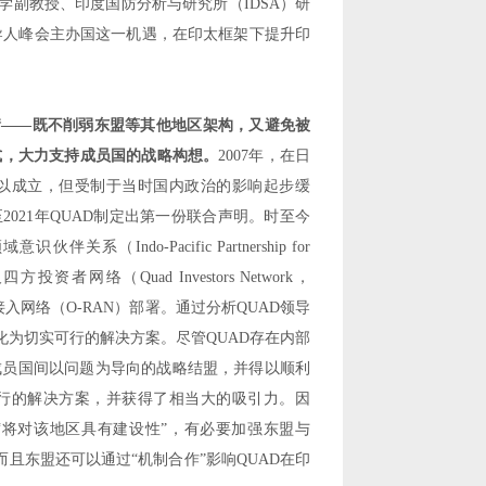
学副教授、印度国防分析与研究所（
IDSA
）研
导人峰会主办国这一机遇，在印太框架下提升印
衡
——
既不削弱东盟等其他地区架构，又避免被
式，大力支持成员国的战略构想。
2007
年，在日
以成立，但受制于当时国内政治的影响起步缓
至
2021
年
QUAD
制定出第一份联合声明。时至今
领域意识伙伴关系（
Indo-Pacific Partnership for
及四方投资者网络（
Quad Investors Network
，
接入网络（
O-RAN
）部署。通过分析
QUAD
领导
化为切实可行的解决方案。尽管
QUAD
存在内部
成员国间以问题为导向的战略结盟，并得以顺利
行的解决方案，并获得了相当大的吸引力。因
“
将对该地区具有建设性
”
，有必要加强东盟与
而且东盟还可以通过
“
机制合作
”
影响
QUAD
在印