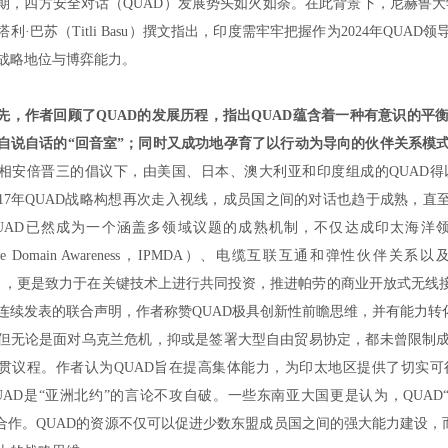
期，四方安全对话（
QUAD
）发展势头如火如荼。在此背景下，尼赫鲁大
塔利
·
巴苏（
Titli Basu
）撰文指出，印度需牢牢把握作为
2024
年
QUAD
领
战略地位与博弈能力。
先，作者回顾了
QUAD
的发展历程，指出
QUAD
蕴含着一种有意识的平
自说自话的
“
回音室
”
；同时又成功地孕育了以行动为导向的伙伴关系模
相安倍晋三的倡议下，由美国、日本、澳大利亚和印度组成的
QUAD
得
17
年
QUAD
战略构想再次走入视线，成员国之间的对话也趋于成熟，直
UAD
已然成为一个涵盖多领域议题的成熟机制，不仅达成印太海洋
me Domain Awareness
，
IPMDA
）、电缆互联互通和弹性伙伴关系以
），更是致力于在关键技术上进行共同投资，推进帕劳的商业开放式无线
连续发表的联合声明，作者称赞
QUAD
极具创新性前瞻思维，并有能力转
但无论是面对乌克兰危机，抑或是签署大型自由贸易协定，都未曾限制
贯议程。作者认为
QUAD
旨在提高集体能力，为印太地区提供了切实可
UAD
是
“
亚洲北约
”
的言论不攻自破。一些东南亚大国更是认为，
QUAD
合作。
QUAD
的资源不仅可以促进少数东盟成员国之间的强大能力建设，