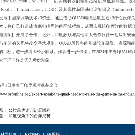
r Risk Reduction
，
SFDRR
），以实施有效的缓解战略以降低脆弱性。这
 Resilient Infrastructure
，
CDRI
）及其弹性岛国基础设施倡议（
Infrastructu
发展中国家调动技术和资金。通过借助
QUAD
电缆互联互通和弹性伙伴
术，将自己打造成海底电缆网络的区域枢纽，从而实现跨印度洋的数据
电缆项目开展了合作。此外，印度必须与其他印太合作伙伴一起应对安
与东盟的关系将改变游戏规则。
QUAD
所具备的基础设施融资、资源和
的目标，进一步巩固经济联系。作者进一步强调，在
2024
年主办
QUAD
领
太平洋同样是优先考虑对象。
6
月
1
日发表于印度观察家基金会
/www.orfonline.org/expert-speak/the-quad-needs-to-raise-the-game-in-the-indian
题：
普拉昌达访印进展顺利
题：
印度视角下的台海局势
科学研究
|
下载中心
|
联系我们
|