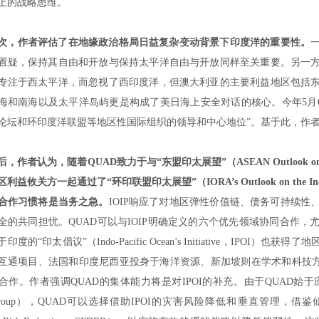
上的战略思维。
次，作者评估了在地缘政治格局日益复杂变动背景下印度洋的重要性。
置疑，保持其自由和开放与保持太平洋自由与开放同样至关重要。另一
专注于西太平洋，而忽视了西印度洋，但澳大利亚的主要利益地区包括
海和南海以及太平洋岛屿更是构成了美日海上安全对话的核心。今年
5
月
论坛和环印度洋联盟等地区性国际组织的领导和中心地位
”
。基于此，作
后，作者认为，随着
QUAD
致力于与
“
东盟印太展望
”
（
ASEAN Outlook on
区利益攸关方一起通过了
“
环印联盟印太展望
”
（
IORA’s Outlook on the In
合作习惯将是当务之急。
IOIP
响应了对地区弹性价值链、债务可持续性
全的共同担忧。
QUAD
可以与
IOIP
明确定义的六个优先领域协同合作，
于印度的
“
印太倡议
”
（
Indo-Pacific Ocean’s Initiative
，
IPOI
）也获得了地
互通项目、法国和印度尼西亚投身于海洋资源、新加坡则在学术和科技
合作。作者强调
QUAD
的集体能力将是对
IPOI
的补充。由于
QUAD
始于
roup
），
QUAD
可以选择借助
IPOI
的灾害风险降低和垂直管理，借鉴