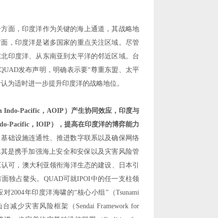
一方面，印度洋作为关键的海上通道，其战略地
方面，印度洋是诸多国家的重点关注区域。尽管
东北印度洋、从东南亚到太平洋的邻近区域。台
QUAD
发布声明，明确表示要
“
尊重东盟、太平
者认为适时进一步提升印度洋的战略地位。
 Indo-Pacific
，
AOIP
）产生协同效应，印度与
do-Pacific
，
IOIP
），提高在印度洋的博弈能力
、基础设施连通性、推进数字联系以及确保网络
尤其是携手加强海上安全和安保以及灾害风险管
区认可，澳大利亚领衔海洋生态的建设、日本引
方面独占鳌头。
QUAD
可就
IPOI
中的任一支柱领
应对
2004
年印度洋海啸的
“
核心小组
”
（
Tsunami
仙台减少灾害风险框架（
Sendai Framework for