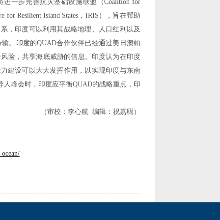
将进一步完善抗灾基础设施联盟（
Coalition for
re for Resilient Island States
，
IRIS
），旨在帮助
关系，印度可以利用其战略地理、人口红利以及
传输。印度的
QUAD
合作伙伴已经通过美日澳帕
全风险，共享海底威胁的信息。印度认为在印度
能力建设可以大大发挥作用，以实现印度与东南
导人峰会时，印度应平衡
QUAD
的战略重点，印
（审校：李心航
编辑：祝嘉聪）
-ocean/