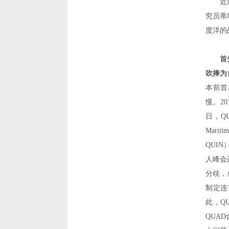
近
究员蒂
度洋的
首
吹捧为
本前首
慢。
20
日，
Q
Mariti
QUIN
人峰会
分歧，
制定连
此，
Q
QUAD