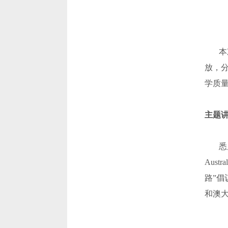
本次
放，
学质
主题
悉尼科技
Aus
路”倡
和澳