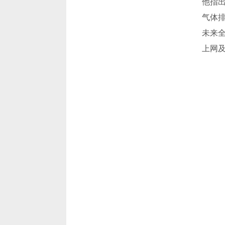
他指
气体
未来
上网