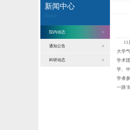
新闻中心
News
院内动态
>
11月
通知公告
>
大学
科研动态
>
学术团
学、
学者参
一路’