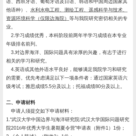
语、西班牙语、葡萄牙语及日语、韩语和中国周边国家其
他语种）、
水利水电工程、测绘工程、遥感科学与技术、
资源环境科学
（仅限边海院）
等
与我院研究密切相关的专
业
。
2.
学习成绩优秀，本科阶段前两年半学习成绩在本专业
年级排名前
列。
3.
对边界海洋
、国际
问题具有浓厚的兴趣，有志于进行
相关的学习和研究。
4.
英
语
或其他外语
水平良好，能够满足
我院
学习和研究
的需要。
优先考虑满足以下一项条件者：通过国家英语六
级考试；雅思成绩
5.5
分及以上；托福成绩
80
分及以上。
二、申请材料
申请人须提交如下申请材料：
1.“
武汉大学中国边界与海洋研究院
/
武汉大学国际问题研究
院
201
6
年优秀大学生暑期夏令营
”
申请表（附件
1
）
1
份；