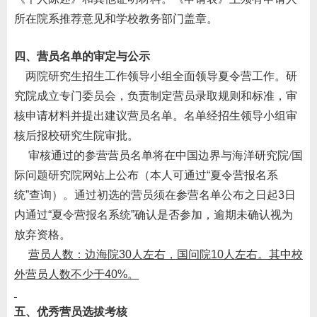
所在院系推荐意见和学校教务部门盖章。
四、营员名单的审定与公示
两院
研究生招生工作领导小组全面领导夏令营工作。研
究院成立专门委员会，负责制定营员录取规则和标准，审
核申请材料并提出建议营员名单。名单经招生领导小组审
核后报校研究生院审批。
审核通过的参营营员名单将在中国边界与海洋研究院
/
国
际问题研究院
网站上公布（本人可通过
“
夏令营报名系
统
”
查询）。通过初选的营员须在参营名单公布之日起
3
日
内通过
“
夏令营报名系统
”
确认是否参加，逾期未确认视为
放弃资格。
营员人数：
边海院
30
人左右，
国问院
10
人左右。
其中校
外营员人数不少于
40%
。
五、优秀营员选拔考核