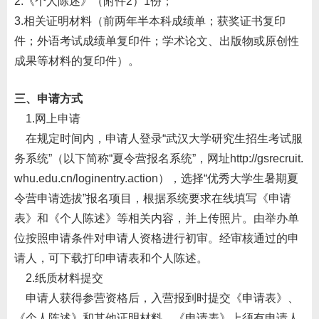
2.
《个人陈述》（附件
2
）
1
份；
3.
相关证明材料（前两年半本科成绩单；获奖证书复印
件；外语考试成绩单复印件；学术论文、出版物或原创性
成果等材料的复印件）。
三、申请方式
1.
网上申请
在规定时间内，申请人登录
“
武汉大学研究生招生考试服
务系统
”
（以下简称
“
夏令营报名系统
”
，网址
http://gsrecruit.
whu.edu.cn/loginentry.action
），选择
“
优秀大学生暑期夏
令营申请选拔
”
报名项目，根据系统要求在线填写《申请
表》和《个人陈述》等相关内容，并上传照片。由举办单
位按照申请条件对申请人资格进行初审。经审核通过的申
请人，可下载打印申请表和个人陈述。
2.
纸质材料提交
申请人获得参营资格后，入营报到时提交《申请表》、
《个人陈述》和其他证明材料。《申请表》上须有申请人