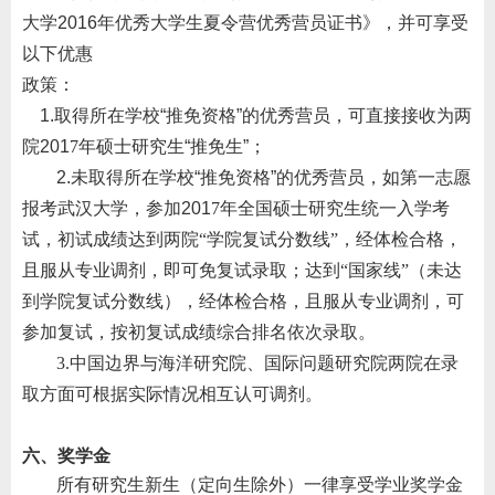
大学
2016
年优秀大学生夏令营优秀营员证书》，并可享受
以下优惠
政策：
1.
取得所在学校
“
推免资格
”
的优秀营员，可直接接收为
两
院
201
7
年
硕士研究生
“
推免生
”
；
2.
未取得所在学校
“
推免资格
”
的优秀营员，如第一志愿
报考武汉大学，参加
201
7
年全国硕士研究生统一入学考
试，初试成绩达到
两院“学院复试分数线”
，经体检合格，
且服从专业调剂，即可免复试录取；达到“国家线”（未达
到学院复试分数线），经体检合格，且服从专业调剂，可
参加复试，按初复试成绩综合排名依次录取。
3.
中国边界与海洋研究院、国际问题研究院两院在录
取方面可根据实际情况相互认可调剂。
六、奖学金
所有研究生新生（定向生除外）一律享受学业奖学金