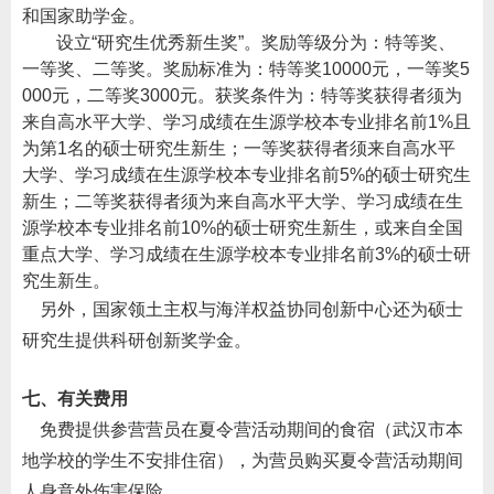
和国家助学金。
设立
“
研究生优秀新生奖
”
。奖励等级分为：特等奖、
一等奖、二等奖。奖励标准为：特等奖
10000
元，一等奖
5
000
元，二等奖
3000
元。获奖条件为：特等奖获得者须为
来自高水平大学、学习成绩在生源学校本专业排名前
1%
且
为第
1
名的硕士研究生新生；一等奖获得者须来自高水平
大学、学习成绩在生源学校本专业排名前
5%
的硕士研究生
新生；二等奖获得者须为来自高水平大学、学习成绩在生
源学校本专业排名前
10%
的硕士研究生新生，或来自全国
重点大学、学习成绩在生源学校本专业排名前
3%
的硕士研
究生新生。
另外，国家领土主权与海洋权益协同创新中心还为硕士
研究生提供科研创新奖学金。
七、有关费用
免费提供参营营员在夏令营活动期间的食宿（武汉市本
地学校的学生不安排住宿），为营员购买夏令营活动期间
人身意外伤害保险。