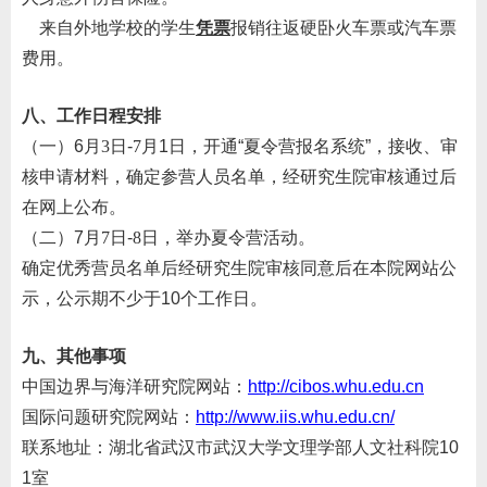
来自外地学校的学生
凭票
报销往返硬卧火车票或汽车票
费用。
八、工作日程安排
（一）
6
月
3
日
-
7
月
1
日，开通
“
夏令营报名系统
”
，接收、审
核申请材料，确定参营人员名单，经研究生院审核通过后
在网上公布。
（
二
）
7
月
7
日
-
8
日，举办夏令营活动。
确定优秀营员名单后经研究生院审核同意后在本院网站公
示
，公示期不少于
10
个工作日。
九
、其他事项
中国边界与海洋研究院网站：
http://cibos.whu.edu.cn
国际问题
研究院网站：
http://www.iis.whu.edu.cn/
联系地址：湖北省武汉市武汉大学文理学部
人文社科院
10
1
室