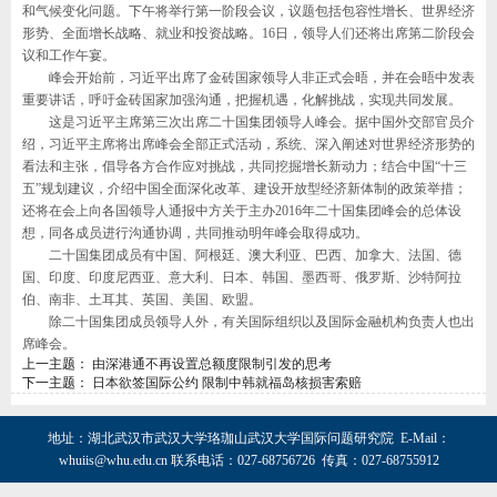
和气候变化问题。下午将举行第一阶段会议，议题包括包容性增长、世界经济
形势、全面增长战略、就业和投资战略。16日，领导人们还将出席第二阶段会
议和工作午宴。
峰会开始前，习近平出席了金砖国家领导人非正式会晤，并在会晤中发表
重要讲话，呼吁金砖国家加强沟通，把握机遇，化解挑战，实现共同发展。
这是习近平主席第三次出席二十国集团领导人峰会。据中国外交部官员介
绍，习近平主席将出席峰会全部正式活动，系统、深入阐述对世界经济形势的
看法和主张，倡导各方合作应对挑战，共同挖掘增长新动力；结合中国“十三
五”规划建议，介绍中国全面深化改革、建设开放型经济新体制的政策举措；
还将在会上向各国领导人通报中方关于主办2016年二十国集团峰会的总体设
想，同各成员进行沟通协调，共同推动明年峰会取得成功。
二十国集团成员有中国、阿根廷、澳大利亚、巴西、加拿大、法国、德
国、印度、印度尼西亚、意大利、日本、韩国、墨西哥、俄罗斯、沙特阿拉
伯、南非、土耳其、英国、美国、欧盟。
除二十国集团成员领导人外，有关国际组织以及国际金融机构负责人也出
席峰会。
上一主题：
由深港通不再设置总额度限制引发的思考
下一主题：
日本欲签国际公约 限制中韩就福岛核损害索赔
地址：湖北武汉市武汉大学珞珈山武汉大学国际问题研究院 E-Mail：
whuiis@whu.edu.cn
联系电话：027-68756726 传真：027-68755912