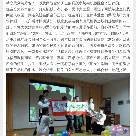
精心策划与筹备下，以及两院全体师生的踊跃参与与积极配合下进行的。
晚会分为四个部分，分别以秋、冬、春、夏作为主题，回忆了两院毕业生们从
刚踏入校园，到走入社会的全部历程。晚会开始，全体毕业生们共同演绎的开
场舞蹈——《广播体操表演》，以幽默诙谐的表演风格将全场的热情瞬间点
燃，也将大家对青春的追逐与彼此友谊的珍惜展现在眼前。真心话环节，同学
们纷纷“揭秘”、“爆料”，将四年、三年或两年间那些相识时的第一眼触动，生
活中珍藏的经典瞬间与众人分享。跨年级组合表演的幽默短剧《灰姑娘》以新
颖的表演形式、张扬的舞台风格和经典的台词设计，将晚会推向高潮。赵伟老
师引吭高歌，一首专业水准的《飞得更高》代表了所有老师对毕业生们深深的
祝福与殷切期望。整台晚会节目丰富，精彩绝伦，掌声不断。临近尾声，在场
所有的师生手拉手，围成大圈，一同将那首永恒的《朋友》唱响，同学们纷纷
留下了感动的泪水。晚会结束，同学们久久不愿散去，彼此合影、热烈交谈。