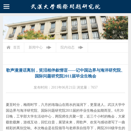
首页
新闻中心
院内动态
歌声漫漫话离别，笑泪相伴叙情谊——记中国边界与海洋研究院、
国际问题研究院2011届毕业生晚会
发布时间：2011年06月21日 浏览量：7657
夏至时分，梅雨时节，六月的珞珈山在雨水的滋润下，更显迷人。武汉大学中
国边界与海洋研究院、国际问题研究院
2011
届的毕业生晚会如期而至。
6
月
20
日晚
，工学部大学生活动中心，两院师生共聚一堂，近三个小时的晚会，大家
载歌载舞，游戏互动，回忆往昔，展望未来，用歌声、欢笑与感动谱写了一曲
精彩的离别交响。本次晚会是在院领导与老师亲自指导下，两院
2010
级学生的